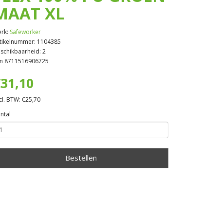
MAAT XL
rk:
Safeworker
tikelnummer: 1104385
schikbaarheid: 2
n 8711516906725
31,10
cl. BTW: €25,70
ntal
Bestellen