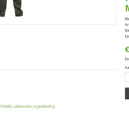
Me
Ar
Be
Ea
€
Ex
Aa
104385
,
safeworker
,
regenkleding