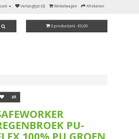
ount
Verlanglijst (0)
Winkelwagen
Afrekenen
0 product(en) - €0,00
SAFEWORKER
REGENBROEK PU-
FLEX 100% PU GROEN