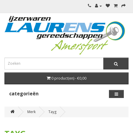
0 product(en) - €0,00
categorieën
Merk
Tayg