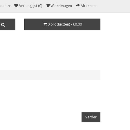
ount
Verlanglijst (0)
Winkelwagen
Afrekenen
0 product(en) - €0,00
Verder