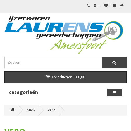
0 product(en) - €0,00
categorieën
Merk
Vero