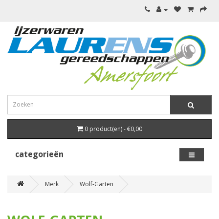
0 product(en) - €0,00
categorieën
Merk
Wolf-Garten