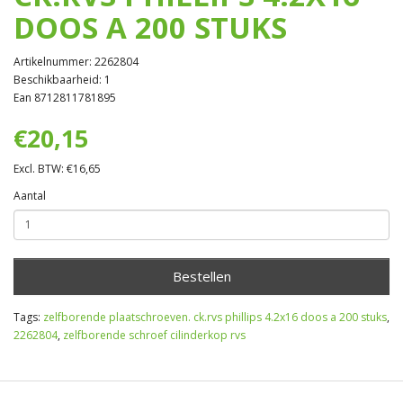
DOOS A 200 STUKS
Artikelnummer: 2262804
Beschikbaarheid: 1
Ean 8712811781895
€20,15
Excl. BTW: €16,65
Aantal
Bestellen
Tags:
zelfborende plaatschroeven. ck.rvs phillips 4.2x16 doos a 200 stuks
,
2262804
,
zelfborende schroef cilinderkop rvs