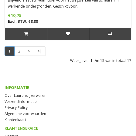
Blijvend elastisch vulmiddel voor het wegwerken van scheuren in
werkende ondergronden. Geschikt voor..
€10,75
Excl. BTW: €8,88
1
2
>
>|
Weergeven 1 t/m 15 van in totaal 17
INFORMATIE
Over Laurens IJzerwaren
Verzendinformatie
Privacy Policy
Algemene voorwaarden
Klantenkaart
KLANTENSERVICE