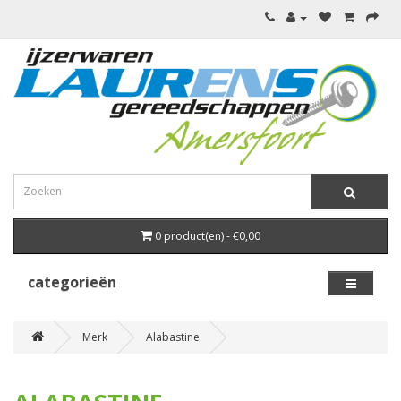
0 product(en) - €0,00
categorieën
Merk
Alabastine