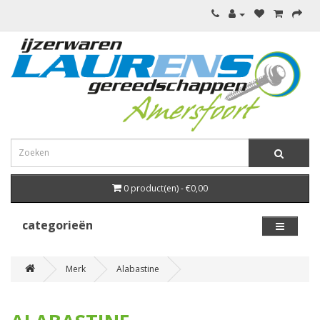
0 product(en) - €0,00
categorieën
Merk
Alabastine